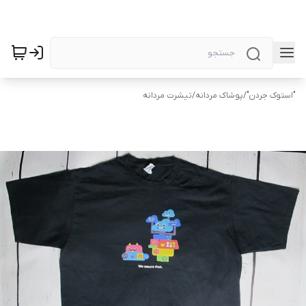
"استوک جردن"
/
پوشاک مردانه
/
تیشرت مردانه