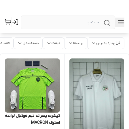
پربازدیدترین
برندها
قیمت
دسته‌بندی
فقط م
تیشرت پسرانه تیم فوتبال لوانته
استوک MACRON